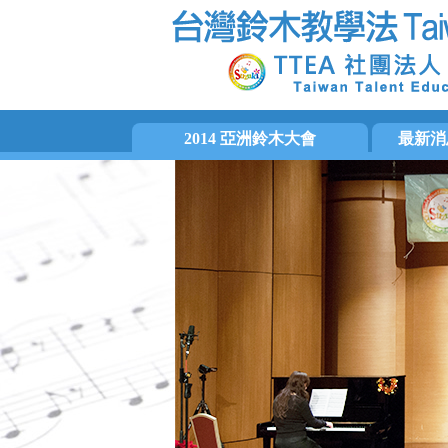
2014 亞洲鈴木大會
最新消
大會手冊
國際訊息
大會活動集錦
音樂活動
活動相片
檢定訊息
影片片段
教師培訓
會務消息
活動預告