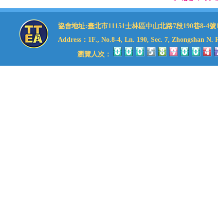
協會地址:臺北市11151士林區中山北路7段190巷8-4號1樓 理事
Address：1F., No.8-4, Ln. 190, Sec. 7, Zhongshan N. Rd
瀏覽人次：