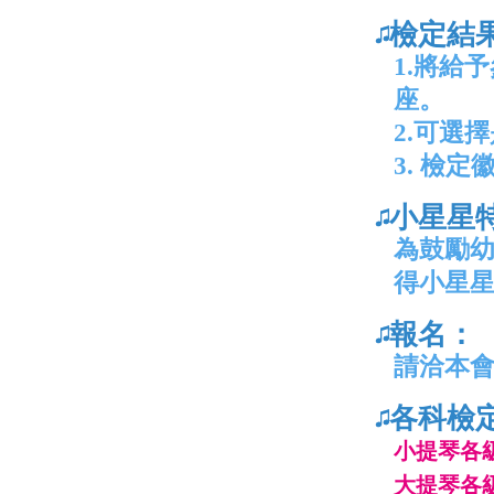
檢定結
1.將給
座。
2.可選
3. 檢定
小星星
為鼓勵
得小星
報名：
請洽本
各科檢
小提琴各
大提琴各