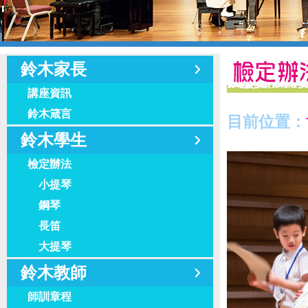
鈴木家長
講座資訊
鈴木箴言
目前位置：
鈴木學生
檢定辦法
小提琴
鋼琴
長笛
大提琴
鈴木教師
師訓章程