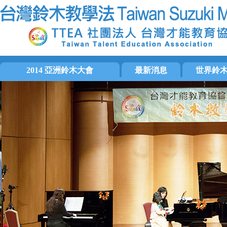
2014 亞洲鈴木大會
最新消息
世界鈴
大會手冊
國際訊息
國際鈴木協會
大會活動集錦
音樂活動
美洲鈴木協會
活動相片
檢定訊息
歐洲鈴木協會
影片片段
教師培訓
亞洲區域鈴木
會務消息
日本才能教育
活動預告
泛太平洋鈴木