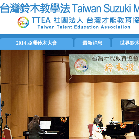
2014 亞洲鈴木大會
最新消息
世界鈴
大會手冊
國際訊息
國際鈴木協會
大會活動集錦
音樂活動
美洲鈴木協會
活動相片
檢定訊息
歐洲鈴木協會
影片片段
教師培訓
亞洲區域鈴木
會務消息
日本才能教育
活動預告
泛太平洋鈴木