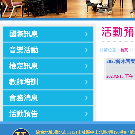
國際訊息
音樂活動
目前位置：
>>
首頁
2027鈴木音
檢定訊息
2023/2/15 下午 
教師培訓
會務消息
活動預告
協會地址:臺北市11151士林區中山北路7段190巷8-4號1樓 理事