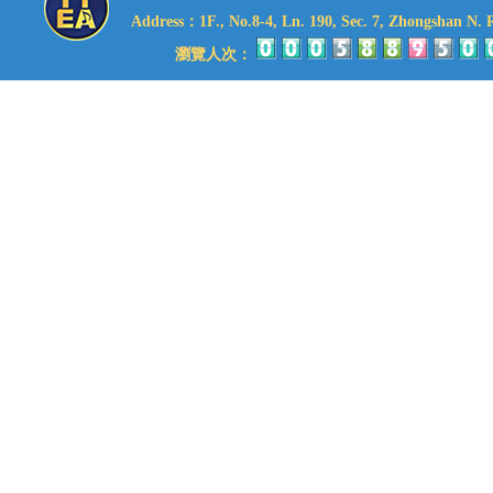
Address：1F., No.8-4, Ln. 190, Sec. 7, Zhongshan N. Rd
瀏覽人次：