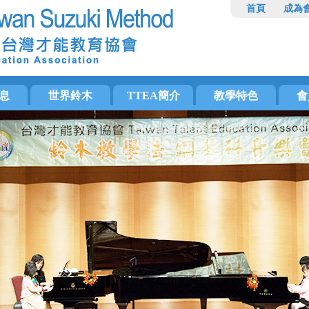
首頁
成為
息
世界鈴木
TTEA簡介
教學特色
會
國際鈴木協會(ISA)
鈴木教學法
鈴木家長
鈴木
美洲鈴木協會(SAA)
宗旨目標
鈴木學生
講座資訊
家長
歐洲鈴木協會(ESA)
協會大事紀
鈴木教師
鈴木箴言
檢定辦法
活動
亞洲區域鈴木協會(ARSA)
師訓章程
小提琴
推薦
日本才能教育研究會(TERI)
碩士班課程
鋼琴
泛太平洋鈴木協會(PPSA)
長笛
大提琴