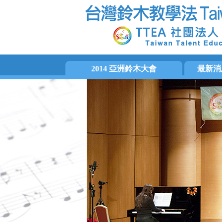
2014 亞洲鈴木大會
最新消
大會手冊
國際訊息
大會活動集錦
音樂活動
活動相片
檢定訊息
影片片段
教師培訓
會務消息
活動預告