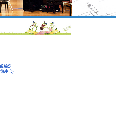
分級檢定
會議中心)
大會