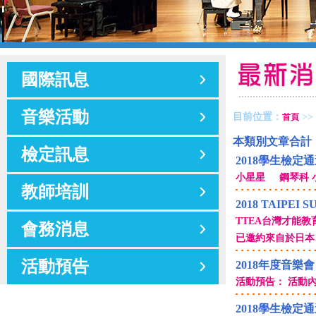
國際訊息
音樂活動
目前位置：
>>
首頁
本類別文章合計
檢定訊息
2018學生檢定
小星星 鋼琴科 小
教師培訓
2018 TAIPEI 
TTEA台灣才能教育協會
會務消息
已邀約來自於日本
活動預告
2018年度音樂會
活動預告： 活動內
2018學生檢定通