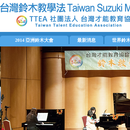
2014 亞洲鈴木大會
最新消息
世界鈴
大會手冊
國際訊息
國際鈴木協會
大會活動集錦
音樂活動
美洲鈴木協會
活動相片
檢定訊息
歐洲鈴木協會
影片片段
教師培訓
亞洲區域鈴木
會務消息
日本才能教育
活動預告
泛太平洋鈴木