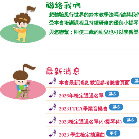
想體驗風行世界的鈴木教學法嗎?請與我
受本會培訓課程且持續研修的優良小提琴
與您聯繫；即使三歲的幼兒也可以學習樂
本會最新消息 歡迎參考臉書頁面
2026年檢定通過名單
2023TTEA畢業音樂會
2023檢定通過名單(小提琴科)
2023 學生檢定抽選曲